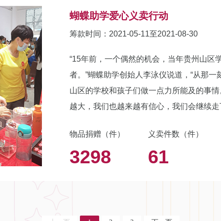
蝴蝶助学爱心义卖行动
筹款时间：2021-05-11至2021-08-30
“15年前，一个偶然的机会，当年贵州山
者。”蝴蝶助学创始人李泳仪说道，“从那
山区的学校和孩子们做一点力所能及的事情
越大，我们也越来越有信心，我们会继续走下
区学校的一起蜕变，同时也温暖都市人忙碌的
物品捐赠（件）
义卖件数（件）
项目”项目筹款。全部捐赠都将用于为贵州
3298
61
教具、桌椅等硬件设施。 蝴蝶助学现已陆
重建11所学校，29个图书室，8间电脑室