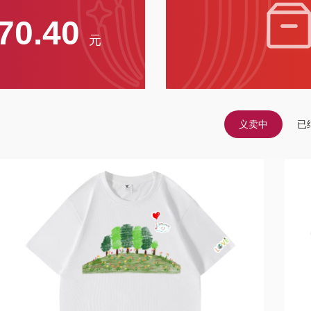
70.40
元
义卖中
已