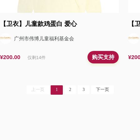
【卫衣】儿童款鸡蛋白 爱心
【卫
广州市伟博儿童福利基金会
¥200.00
¥200
购买支持
仅剩
14
件
上一页
1
2
3
下一页