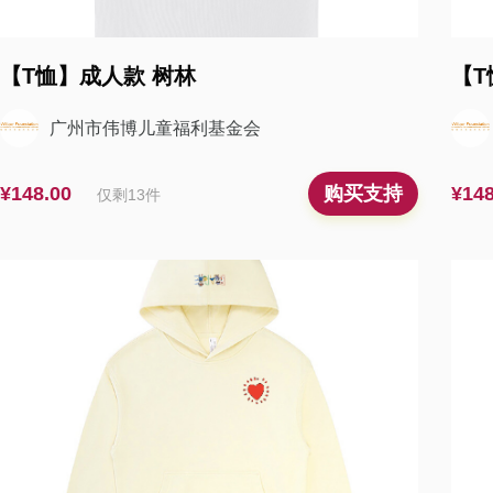
【T恤】成人款 树林
【T
广州市伟博儿童福利基金会
¥148.00
¥148
购买支持
仅剩
13
件