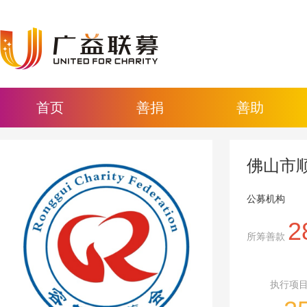
首页
善捐
善助
佛山市
公募机构
2
所筹善款
执行项目