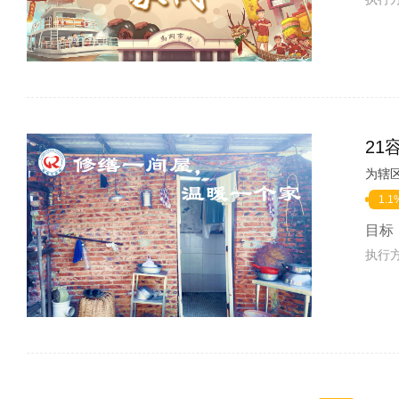
21
为辖
1.1
目标
执行