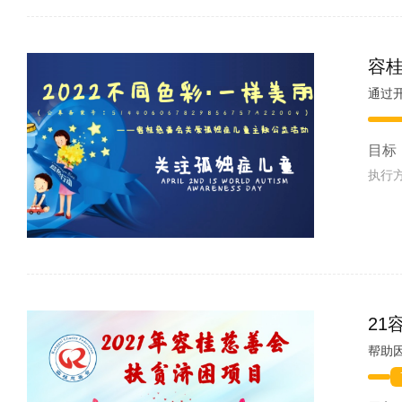
容
通过
目标
执行
21
帮助