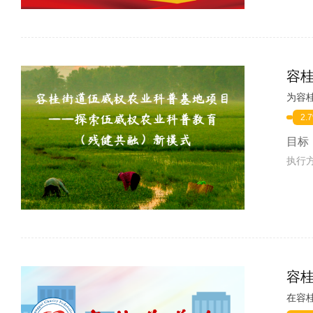
容
2.
目标
执行
容