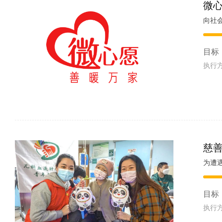
微心
向社
目标
执行
慈
为遭
目标
执行