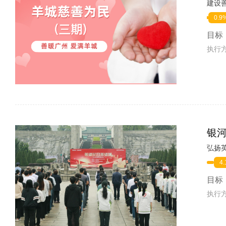
建设
0.9
目标
执行
银
弘扬
4
目标
执行