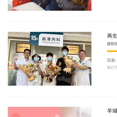
再
目标
执行
羊