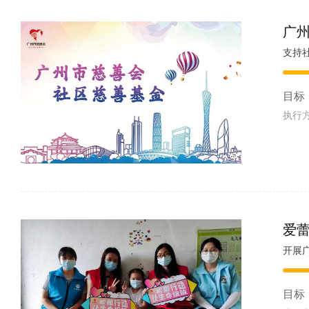
广
支持
目标
执行
爱蕾
开展
目标